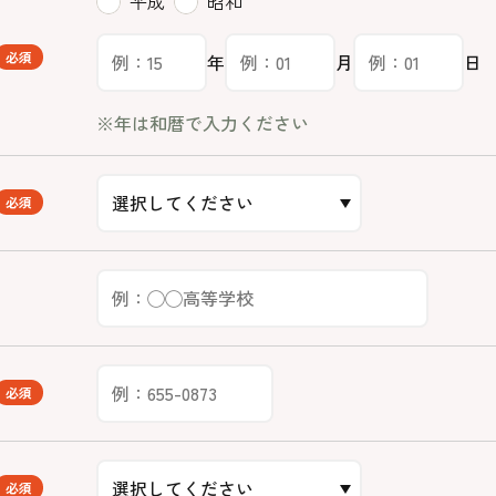
平成
昭和
必須
年
月
日
※年は和暦で入力ください
必須
必須
必須