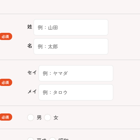
姓
必須
名
セイ
必須
メイ
男
女
必須