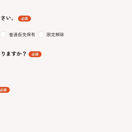
ださい。
必須
普通仮免保有
限定解除
ありますか？
必須
必須