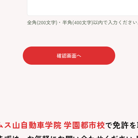
全角(200文字)・半角(400文字)以内で入力くださ
ムス山自動車学院 学園都市校
免許
で
を